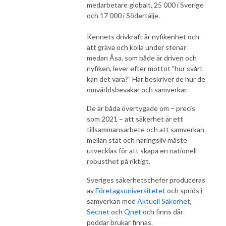
medarbetare globalt, 25 000 i Sverige
och 17 000 i Södertälje.
Kennets drivkraft är nyfikenhet och
att gräva och kolla under stenar
medan Åsa, som både är driven och
nyfiken, lever efter mottot ”hur svårt
kan det vara?” Här beskriver de hur de
omvärldsbevakar och samverkar.
De är båda övertygade om – precis
som 2021 – att säkerhet är ett
tillsammansarbete och att samverkan
mellan stat och näringsliv måste
utvecklas för att skapa en nationell
robusthet på riktigt.
Sveriges säkerhetschefer produceras
av
Företagsuniversitetet
och sprids i
samverkan med
Aktuell Säkerhet
,
Secnet
och
Qnet
och finns där
poddar brukar finnas.