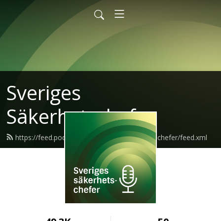
Sveriges
Säkerhetschefer
https://feed.podbean.com/sverigessakerhetschefer/feed.xml