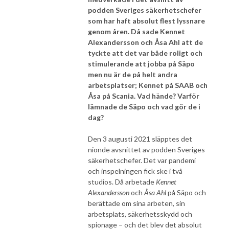
podden Sveriges säkerhetschefer
som har haft absolut flest lyssnare
genom åren. Då sade Kennet
Alexandersson och Åsa Ahl att de
tyckte att det var både roligt och
stimulerande att jobba på Säpo
men nu är de på helt andra
arbetsplatser; Kennet på SAAB och
Åsa på Scania. Vad hände? Varför
lämnade de Säpo och vad gör de i
dag?
Den 3 augusti 2021 släpptes det
nionde avsnittet av podden Sveriges
säkerhetschefer. Det var pandemi
och inspelningen fick ske i två
studios. Då arbetade
Kennet
Alexandersson
och
Åsa Ahl
på Säpo och
berättade om sina arbeten, sin
arbetsplats, säkerhetsskydd och
spionage – och det blev det absolut