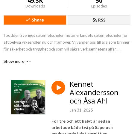
49.3K
50
Downloads
Episodes
Share
RSS
I podden Sveriges säkerhetschefer möter vi landets säkerhetschefer för 
att belysa yrkesrollen nu och framöver. Vi vänder oss till alla som brinner 
för säkerhet och trygghet och som vill säkra verksamhetens affär. 
Podden produceras av Företagsuniversitetet i samarbete med Aktuell 
Show more >>
Säkerhet, Secnet och Qnet.
Kennet
Alexandersson
och Åsa Ahl
Jan 31, 2025
För tre och ett halvt år sedan
arbetade båda två på Säpo och
medverkade i det avsnitt av