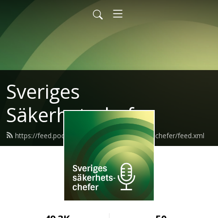
Sveriges
Säkerhetschefer
https://feed.podbean.com/sverigessakerhetschefer/feed.xml