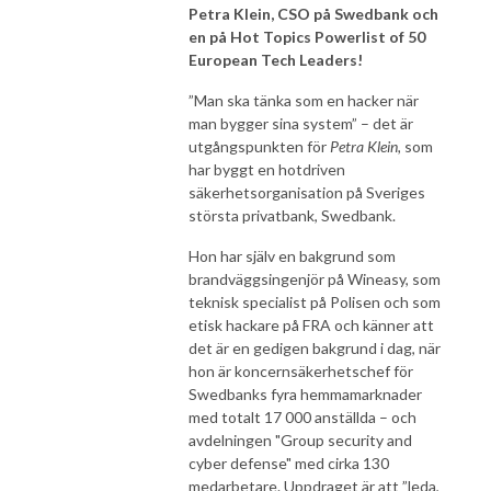
Petra Klein, CSO på Swedbank och
en på Hot Topics Powerlist of 50
European Tech Leaders!
”Man ska tänka som en hacker när
man bygger sina system” – det är
utgångspunkten för
Petra Klein,
som
har byggt en hotdriven
säkerhetsorganisation på Sveriges
största privatbank, Swedbank.
Hon har själv en bakgrund som
brandväggsingenjör på Wineasy, som
teknisk specialist på Polisen och som
etisk hackare på FRA och känner att
det är en gedigen bakgrund i dag, när
hon är koncernsäkerhetschef för
Swedbanks fyra hemmamarknader
med totalt 17 000 anställda – och
avdelningen "Group security and
cyber defense" med cirka 130
medarbetare. Uppdraget är att ”leda,