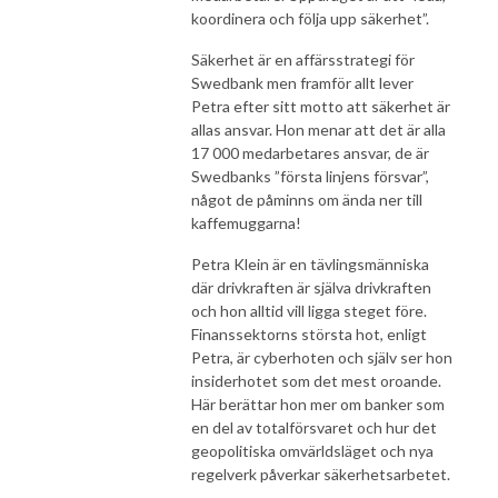
koordinera och följa upp säkerhet”.
Säkerhet är en affärsstrategi för
Swedbank men framför allt lever
Petra efter sitt motto att säkerhet är
allas ansvar. Hon menar att det är alla
17 000 medarbetares ansvar, de är
Swedbanks ”första linjens försvar”,
något de påminns om ända ner till
kaffemuggarna!
Petra Klein är en tävlingsmänniska
där drivkraften är själva drivkraften
och hon alltid vill ligga steget före.
Finanssektorns största hot, enligt
Petra, är cyberhoten och själv ser hon
insiderhotet som det mest oroande.
Här berättar hon mer om banker som
en del av totalförsvaret och hur det
geopolitiska omvärldsläget och nya
regelverk påverkar säkerhetsarbetet.