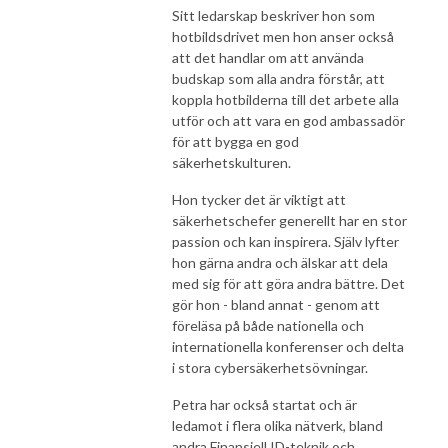
Sitt ledarskap beskriver hon som
hotbildsdrivet men hon anser också
att det handlar om att använda
budskap som alla andra förstår, att
koppla hotbilderna till det arbete alla
utför och att vara en god ambassadör
för att bygga en god
säkerhetskulturen.
Hon tycker det är viktigt att
säkerhetschefer generellt har en stor
passion och kan inspirera. Själv lyfter
hon gärna andra och älskar att dela
med sig för att göra andra bättre. Det
gör hon - bland annat - genom att
föreläsa på både nationella och
internationella konferenser och delta
i stora cybersäkerhetsövningar.
Petra har också startat och är
ledamot i flera olika nätverk, bland
andra Finansiell ID-teknik och