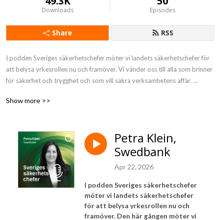
49.3K
50
Downloads
Episodes
Share
RSS
I podden Sveriges säkerhetschefer möter vi landets säkerhetschefer för 
att belysa yrkesrollen nu och framöver. Vi vänder oss till alla som brinner 
för säkerhet och trygghet och som vill säkra verksamhetens affär. 
Podden produceras av Företagsuniversitetet i samarbete med Aktuell 
Show more >>
Säkerhet, Secnet och Qnet.
Petra Klein,
Swedbank
Apr 22, 2026
I podden Sveriges säkerhetschefer
möter vi landets säkerhetschefer
för att belysa yrkesrollen nu och
framöver. Den här gången möter vi